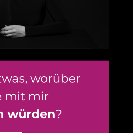
etwas, worüber
e mit mir
n würden
?